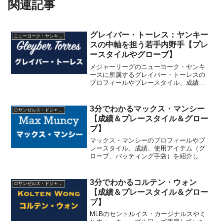
関連記事
グレイバー・トーレス：ヤンキー
ニューヨーク・ヤンキース
スの中軸を担う若手内野手【プレ
ースタイルやグローブ】
メジャーリーグのニューヨーク・ヤンキ
ースに所属するグレイバー・トーレスの
プロフィールやプレースタイル、成績、
使用アイテム（グローブ、スパイク等）
を紹介しています。シーズン38本塁打を
記録したことのあるバッティングが魅力
3分でわかるマックス・マンシー
ロサンゼルス・ドジャース
で、第5回WBCのベネズエラ代表に選出
【成績＆プレースタイル＆グロー
されています。
ブ】
マックス・マンシーのプロフィールやプ
レースタイル、成績、使用アイテム（グ
ローブ、バッティング手袋）を紹介して
います。MLBのロサンゼルス・ドジャー
スに所属する内野手で、選球眼と長打力
の高さが魅力です。戦力外通告から這い
3分でわかるコルテン・ウォン
ロサンゼルス・ドジャース
上がり、名門ドジャースのレギュラーを
【成績＆プレースタイル＆グロー
勝ち取っています。
ブ】
MLBのセントルイス・カージナルスやミ