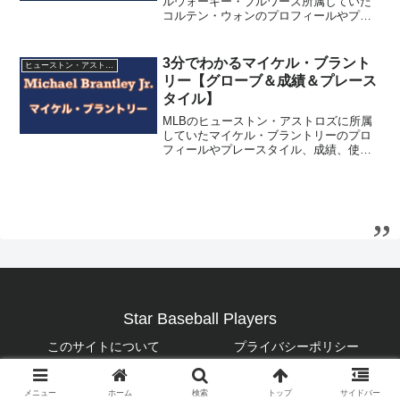
ルウォーキー・ブルワーズ所属していた
コルテン・ウォンのプロフィールやプレ
ースタイル、成績、使用アイテム（グロ
ーブ、スパイク等）を紹介しています。
中国系アメリカ人で、弟もメジャーリー
3分でわかるマイケル・ブラント
ヒューストン・アストロズ
ガーです。2年連続ゴールドグラブ賞を獲
リー【グローブ＆成績＆プレース
得した守備と走力が魅力の選手です。
タイル】
MLBのヒューストン・アストロズに所属
していたマイケル・ブラントリーのプロ
フィールやプレースタイル、成績、使用
アイテム（グローブ、スパイク等）を紹
介しています。バットコントロールに優
れ、三振が少なく高打率を残せる優秀な
バッティングが特徴の外野手です。父は
元東京読売ジャイアンツでもプレー経験
もあるミッキー・ブラントリーです。
Star Baseball Players
このサイトについて
プライバシーポリシー
© 2020 Star Baseball Players.
メニュー
ホーム
検索
トップ
サイドバー