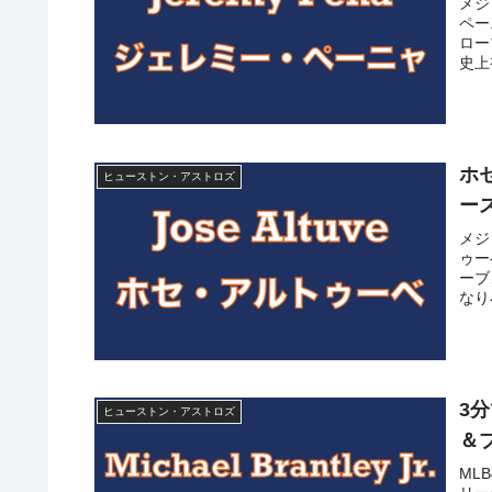
メジ
ペー
ロー
史上
ホ
ヒューストン・アストロズ
ー
メジ
ゥー
ーブ
なり
武器
3
ヒューストン・アストロズ
＆
ML