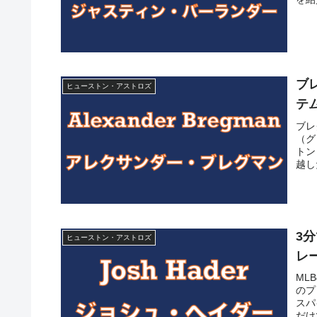
ブ
ヒューストン・アストロズ
テ
ブレ
（グ
トン
越し
した
3
ヒューストン・アストロズ
レ
ML
のプ
スパ
だけ