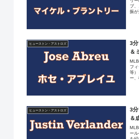
リー
ブ、
振が
父は
トリ
3
ヒューストン・アストロズ
＆
ML
フィ
等）
ー、
シル
3
ヒューストン・アストロズ
＆
ML
ール
を紹