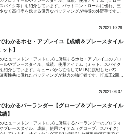
のプロフィールやプレースタイル、成績、使用アイテム（グロー
スパイク等）を紹介しています。バットコントロールに優れ、三
少なく高打率を残せる優秀なバッティングが特徴の外野手です。
元東京読売ジャイアンツでもプレー経験もあるミッキー・ブラン
ーです。
2021.10.29
分でわかるホセ・アブレイユ【成績＆プレースタイル
ミット】
Bのヒューストン・アストロズに所属するホセ・アブレイユのプロ
ールやプレースタイル、成績、使用アイテム（ミット、スパイク
を紹介しています。キューバから亡命してMLBに挑戦したパワ
確実性共に優れたバッティングが魅力の強打者です。打点王2回、
バースラッガー賞2回、シーズンMVPと実績も十分の選手です。
2021.06.07
分でわかるバーランダー【グローブ＆プレースタイル
成績】
Bのヒューストン・アストロズに所属するバーランダーのプロフィ
やプレースタイル、成績、使用アイテム（グローブ、スパイク）
介しています。サイ・ヤング賞を3回獲得した球界最強右腕です。