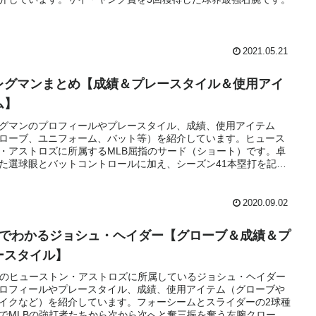
2021.05.21
レグマンまとめ【成績＆プレースタイル＆使用アイ
ム】
グマンのプロフィールやプレースタイル、成績、使用アイテム
ローブ、ユニフォーム、バット等）を紹介しています。ヒュース
・アストロズに所属するMLB屈指のサード（ショート）です。卓
た選球眼とバットコントロールに加え、シーズン41本塁打を記録
パワーもあります。
2020.09.02
分でわかるジョシュ・ヘイダー【グローブ＆成績＆プ
ースタイル】
Bのヒューストン・アストロズに所属しているジョシュ・ヘイダー
ロフィールやプレースタイル、成績、使用アイテム（グローブや
イクなど）を紹介しています。フォーシームとスライダーの2球種
でMLBの強打者たちから次から次へと奪三振を奪う左腕クローザ