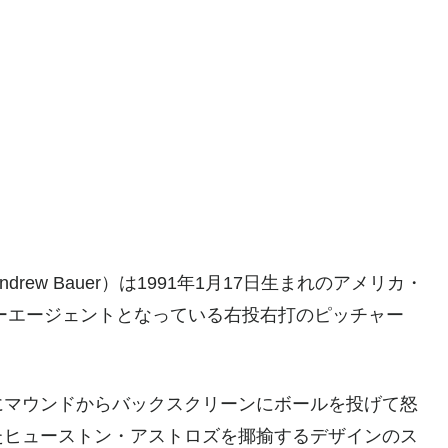
年 8月月20日午前9時12分PDT
drew Bauer）は1991年1月17日生まれのアメリカ・
リーエージェントとなっている右投右打のピッチャー
にマウンドからバックスクリーンにボールを投げて怒
たヒューストン・アストロズを揶揄するデザインのス