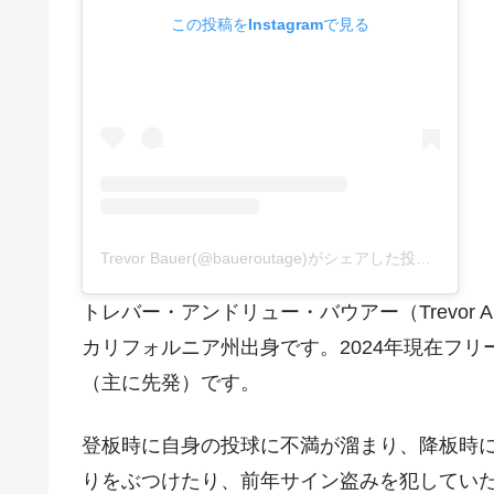
この投稿をInstagramで見る
Trevor Bauer(@baueroutage)がシェアした投稿
–
2020
トレバー・アンドリュー・バウアー（Trevor An
カリフォルニア州出身です。2024年現在フ
（主に先発）です。
登板時に自身の投球に不満が溜まり、降板時
りをぶつけたり、前年サイン盗みを犯してい